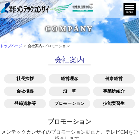
menu
COMPANY
トップページ
>
会社案内-プロモーション
会社案内
社長挨拶
経営理念
健康経営
会社概要
沿 革
事業所紹介
登録資格等
プロモーション
技能実習生
プロモーション
メンテックカンザイのプロモーション動画と、テレビCMをご
紹介します。