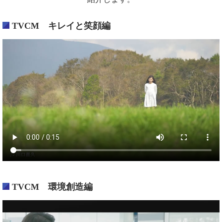
TVCM キレイと笑顔編
TVCM 環境創造編